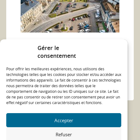
Vu dans les médias : Il vous reste
Gérer le
quelques jours pour participer au
consentement
diagnostic du logement en Argonne
Pour offrir les meilleures expériences, nous utilisons des
12/01/22
technologies telles que les cookies pour stocker et/ou accéder aux
informations des appareils. Le fait de consentir à ces technologies
argonne
étude
nous permettra de traiter des données telles que le
comportement de navigation ou les ID uniques sur ce site. Le fait
VU DANS LES MÉDIAS
de ne pas consentir ou de retirer son consentement peut avoir un
effet négatif sur certaines caractéristiques et fonctions.
Voir toutes les actualités
Accepter
Refuser