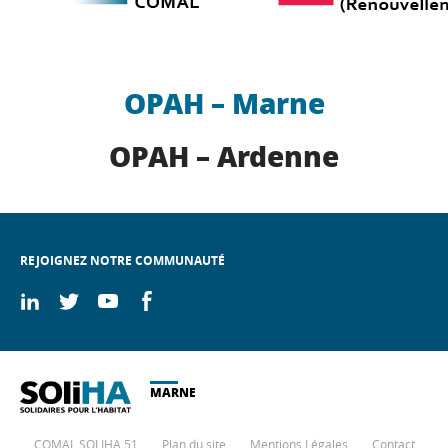
OPAH – Marne
OPAH – Ardenne
REJOIGNEZ NOTRE COMMUNAUTÉ
On
On
On
On
linkedin
twitter
youtube
facebook
MARNE
COMAL SOLIHA 51
Plan du site
Mentions Légales
Contact