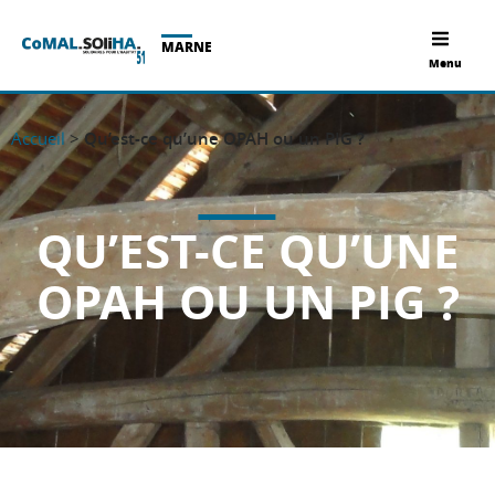
MARNE
Menu
Accueil
>
Qu’est-ce qu’une OPAH ou un PIG ?
QU’EST-CE QU’UNE
OPAH OU UN PIG ?