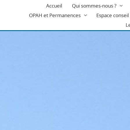
Accueil
Qui sommes-nous ?
OPAH et Permanences
Espace consei
L