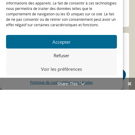
informations des appareils. Le fait de consentir à ces technologies
nous permettra de traiter des données telles que le
économies d'énergie
gecko-renov
comportement de navigation ou les ID uniques sur ce site. Le fait
ACTUALITÉ
de ne pas consentir ou de retirer son consentement peut avoir un
effet négatif sur certaines caractéristiques et fonctions.
Accepter
Refuser
Voir les préférences
Politique de cookies
Mentions Légales
Share This
Qu’est ce qu’une OPAH ?
12/05/21
opah