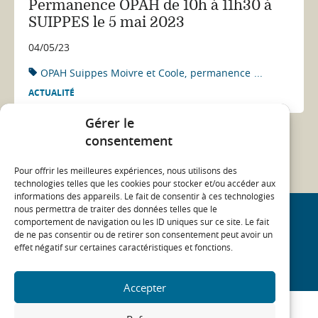
Permanence OPAH de 10h à 11h30 à
SUIPPES le 5 mai 2023
04/05/23
OPAH Suippes Moivre et Coole
permanence
...
ACTUALITÉ
Gérer le
consentement
1
2
3
Pour offrir les meilleures expériences, nous utilisons des
technologies telles que les cookies pour stocker et/ou accéder aux
informations des appareils. Le fait de consentir à ces technologies
nous permettra de traiter des données telles que le
comportement de navigation ou les ID uniques sur ce site. Le fait
REJOIGNEZ NOTRE COMMUNAUTÉ
de ne pas consentir ou de retirer son consentement peut avoir un
effet négatif sur certaines caractéristiques et fonctions.
On
On
On
On
linkedin
twitter
youtube
facebook
Accepter