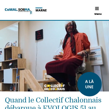
MARNE
Menu
A LÀ
UNE
Quand le Collectif Chalonnais
débarque à EVOLOGIS 51 au