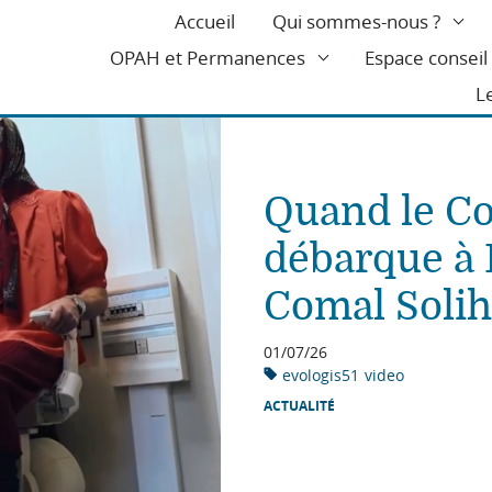
Accueil
Qui sommes-nous ?
OPAH et Permanences
Espace consei
L
Quand le Co
débarque à
Comal Solih
01/07/26
evologis51
video
ACTUALITÉ