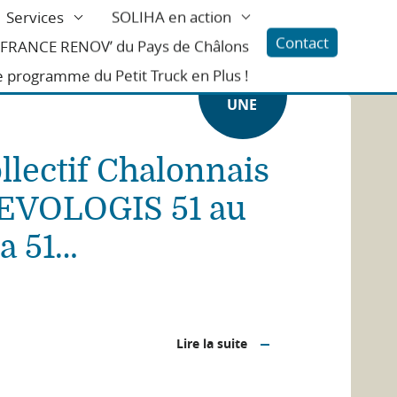
Services
SOLIHA en action
Contact
l FRANCE RENOV’ du Pays de Châlons
e programme du Petit Truck en Plus !
A LÀ
UNE
llectif Chalonnais
 EVOLOGIS 51 au
a 51…
Lire la suite