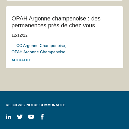
OPAH Argonne champenoise : des
permanences près de chez vous
12/12/22
CC Argonne Champenoise
OPAH Argonne Champenoise
...
ACTUALITÉ
REJOIGNEZ NOTRE COMMUNAUTÉ
On
On
On
On
linkedin
twitter
youtube
facebook