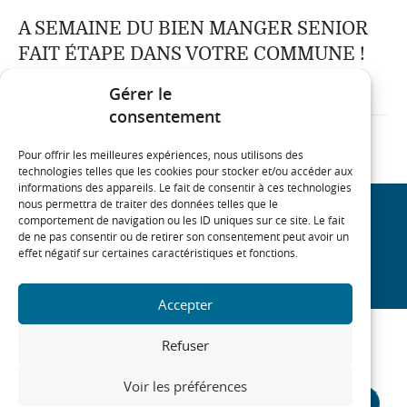
A SEMAINE DU BIEN MANGER SENIOR
FAIT ÉTAPE DANS VOTRE COMMUNE !
15/05/25
Gérer le
consentement
Pour offrir les meilleures expériences, nous utilisons des
technologies telles que les cookies pour stocker et/ou accéder aux
informations des appareils. Le fait de consentir à ces technologies
nous permettra de traiter des données telles que le
comportement de navigation ou les ID uniques sur ce site. Le fait
REJOIGNEZ NOTRE COMMUNAUTÉ
de ne pas consentir ou de retirer son consentement peut avoir un
effet négatif sur certaines caractéristiques et fonctions.
On
On
On
On
linkedin
twitter
youtube
facebook
Accepter
Refuser
MARNE
Voir les préférences
COMAL SOLIHA 51
Plan du site
Mentions Légales
Contact