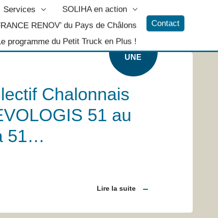
Services
SOLIHA en action
Contact
 FRANCE RENOV’ du Pays de Châlons
Le programme du Petit Truck en Plus !
A LÀ
UNE
lectif Chalonnais
 EVOLOGIS 51 au
a 51…
Lire la suite