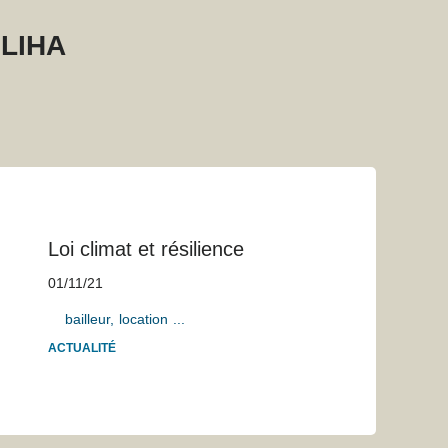
LIHA
Loi climat et résilience
01/11/21
bailleur
location
...
ACTUALITÉ