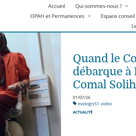
Accueil
Qui sommes-nous ?
OPAH et Permanences
Espace consei
L
Quand le Co
débarque à
Comal Solih
01/07/26
evologis51
video
ACTUALITÉ