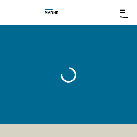
MARNE
Menu
Accueil
>
Je suis un particulier
>
Copropriétaire / Syndic
COPROPRIÉTAIRE /
SYNDIC