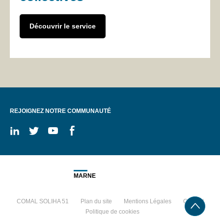
Découvrir le service
REJOIGNEZ NOTRE COMMUNAUTÉ
On
On
On
On
linkedin
twitter
youtube
facebook
MARNE
COMAL SOLIHA 51
Plan du site
Mentions Légales
Contact
Politique de cookies