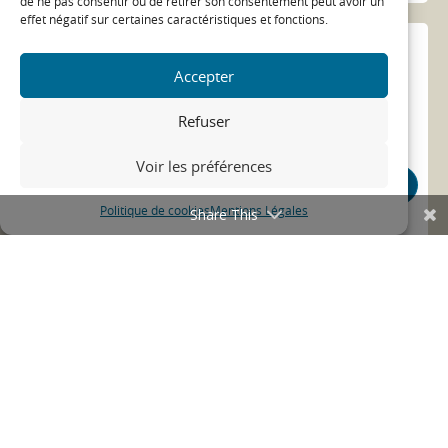
de ne pas consentir ou de retirer son consentement peut avoir un
effet négatif sur certaines caractéristiques et fonctions.
Accepter
Refuser
Voir les préférences
Politique de cookies
Mentions Légales
Share This
Permanence OPAH à VITRY-LE-
FRANCOIS le jeudi 16 juin 2022
16/06/22
OPAH CCVCD
permanence
...
ACTUALITÉ