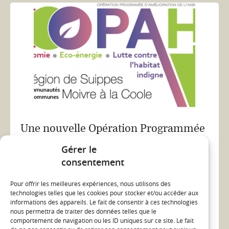
Une nouvelle Opération Programmée
d’Amélioration de l’Habitat (OPAH)
Gérer le
pour la Région de Suippes et la Moivre
consentement
à Coole
28/03/22
Pour offrir les meilleures expériences, nous utilisons des
technologies telles que les cookies pour stocker et/ou accéder aux
Moivre et Coole
opah
...
informations des appareils. Le fait de consentir à ces technologies
nous permettra de traiter des données telles que le
ACTUALITÉ
comportement de navigation ou les ID uniques sur ce site. Le fait