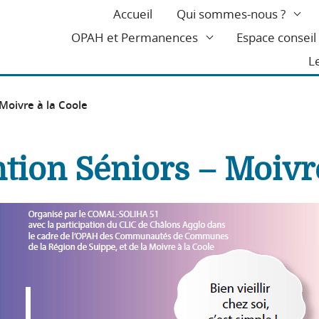
Accueil
Qui sommes-nous ?
OPAH et Permanences
Espace consei
L
 Moivre à la Coole
ntion Séniors – Moivr