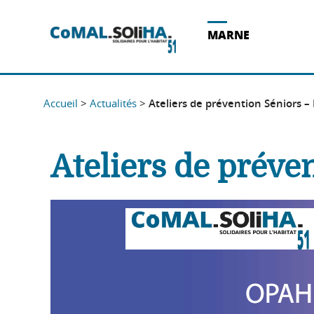
Acces direct au contenu
Acces direct à la recherche
Acces direct au menu
MARNE
Accueil
>
Actualités
>
Ateliers de prévention Séniors –
Ateliers de préve