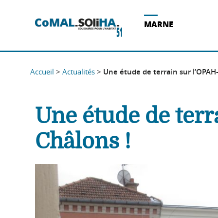
Acces direct au contenu
Acces direct à la recherche
Acces direct au menu
MARNE
Accueil
>
Actualités
>
Une étude de terrain sur l’OPAH-
Une étude de terr
Châlons !