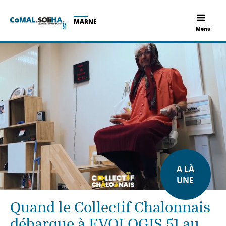
MARNE
Menu
A LÀ
UNE
Quand le Collectif Chalonnais
débarque à EVOLOGIS 51 au