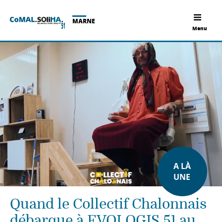
MARNE
Menu
A LÀ
UNE
Quand le Collectif Chalonnais
débarque à EVOLOGIS 51 au