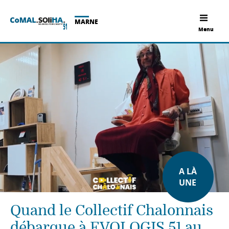
MARNE
Menu
A LÀ
UNE
Quand le Collectif Chalonnais
débarque à EVOLOGIS 51 au