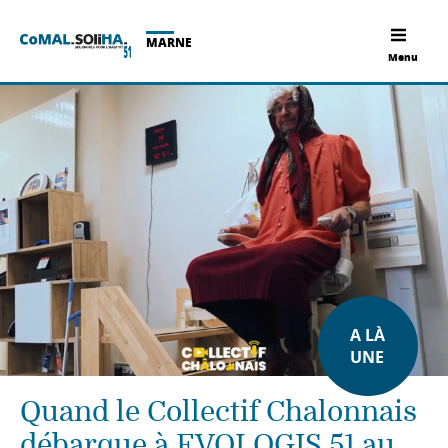
MARNE
Menu
A LÀ
UNE
Quand le Collectif Chalonnais
débarque à EVOLOGIS 51 au