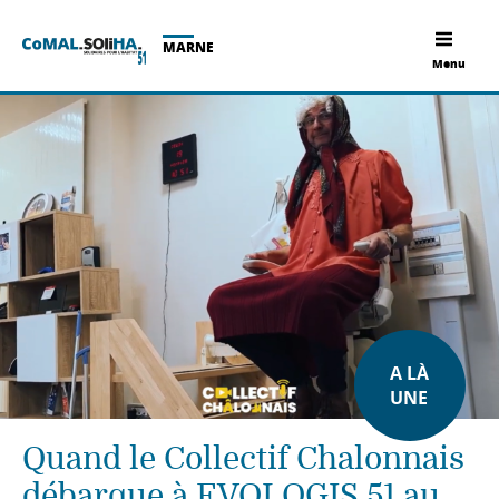
MARNE
Menu
A LÀ
UNE
Quand le Collectif Chalonnais
débarque à EVOLOGIS 51 au