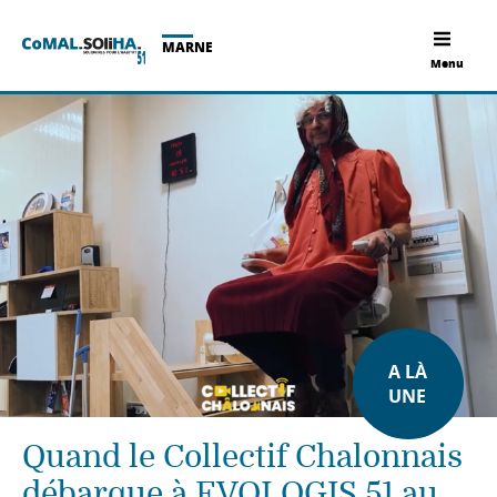
MARNE
Menu
A LÀ
UNE
Quand le Collectif Chalonnais
débarque à EVOLOGIS 51 au