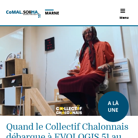
MARNE
Menu
A LÀ
UNE
Quand le Collectif Chalonnais
débarque à EVOLOGIS 51 au