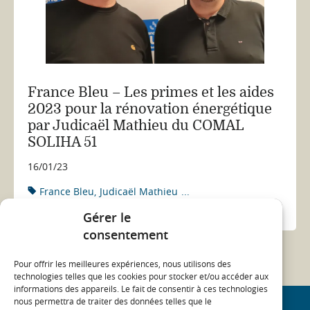
France Bleu – Les primes et les aides
2023 pour la rénovation énergétique
par Judicaël Mathieu du COMAL
SOLIHA 51
16/01/23
France Bleu
Judicaël Mathieu
...
ACTUALITÉ
Gérer le
consentement
Pour offrir les meilleures expériences, nous utilisons des
technologies telles que les cookies pour stocker et/ou accéder aux
informations des appareils. Le fait de consentir à ces technologies
nous permettra de traiter des données telles que le