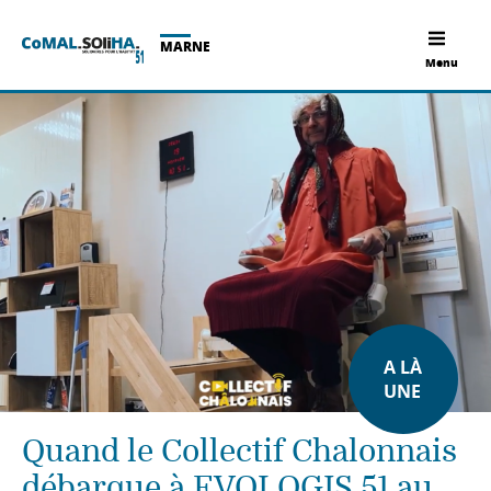
MARNE
Menu
A LÀ
UNE
Quand le Collectif Chalonnais
débarque à EVOLOGIS 51 au