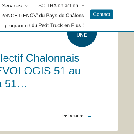
Services
SOLIHA en action
Contact
 FRANCE RENOV’ du Pays de Châlons
Le programme du Petit Truck en Plus !
A LÀ
UNE
lectif Chalonnais
 EVOLOGIS 51 au
a 51…
Lire la suite