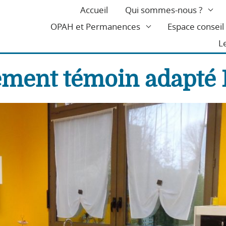
Accueil
Qui sommes-nous ?
OPAH et Permanences
Espace consei
L
rtement témoin adapt