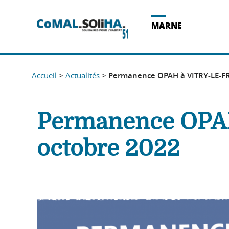
Acces direct au contenu
Acces direct à la recherche
Acces direct au menu
MARNE
Accueil
>
Actualités
>
Permanence OPAH à VITRY-LE-FR
Permanence OPAH
octobre 2022