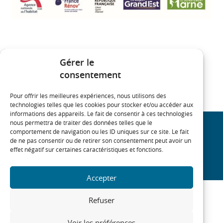
Voir le flyer de l’OPAH
Gérer le
consentement
Voir les dates de permanences
Pour offrir les meilleures expériences, nous utilisons des
technologies telles que les cookies pour stocker et/ou accéder aux
informations des appareils. Le fait de consentir à ces technologies
nous permettra de traiter des données telles que le
comportement de navigation ou les ID uniques sur ce site. Le fait
REJOIGNEZ NOTRE COMMUNAUTÉ
de ne pas consentir ou de retirer son consentement peut avoir un
effet négatif sur certaines caractéristiques et fonctions.
On
On
On
On
linkedin
twitter
youtube
facebook
Accepter
Refuser
MARNE
Voir les préférences