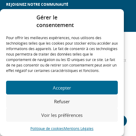
REJOIGNEZ NOTRE COMMUNAUTÉ
On
On
On
On
Gérer le
linkedin
twitter
youtube
facebook
consentement
Pour offrir les meilleures expériences, nous utilisons des
technologies telles que les cookies pour stocker et/ou accéder aux
MARNE
informations des appareils. Le fait de consentir à ces technologies
nous permettra de traiter des données telles que le
comportement de navigation ou les ID uniques sur ce site. Le fait
COMAL SOLIHA 51
Plan du site
Mentions Légales
Contact
de ne pas consentir ou de retirer son consentement peut avoir un
Politique de cookies
effet négatif sur certaines caractéristiques et fonctions.
€
Accepter
Refuser
Voir les préférences
Politique de cookies
Mentions Légales