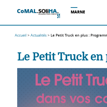
Acces direct au contenu
Acces direct à la recherche
Acces direct au menu
MARNE
Accueil
>
Actualités
>
Le Petit Truck en plus : Program
Le Petit Truck en