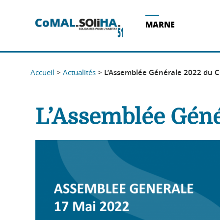
Acces direct au contenu
Acces direct à la recherche
Acces direct au menu
MARNE
Accueil
>
Actualités
>
L’Assemblée Générale 2022 du
L’Assemblée Gén