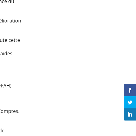
nce du
lioration
ute cette
 aides
OPAH)
 Comptes.
de