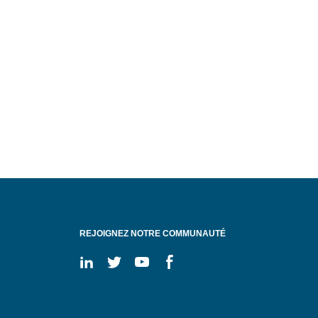
REJOIGNEZ NOTRE COMMUNAUTÉ
On
On
On
On
linkedin
twitter
youtube
facebook