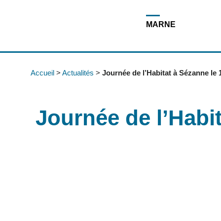
Acces direct au contenu
Acces direct à la recherche
Acces direct au menu
MARNE
Accueil
>
Actualités
>
Journée de l’Habitat à Sézanne le
Journée de l’Habi