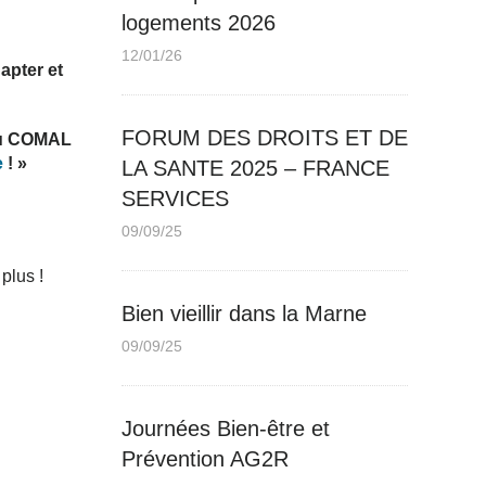
logements 2026
12/01/26
apter et
FORUM DES DROITS ET DE
du COMAL
e
! »
LA SANTE 2025 – FRANCE
SERVICES
09/09/25
plus !
Bien vieillir dans la Marne
09/09/25
Journées Bien-être et
Prévention AG2R