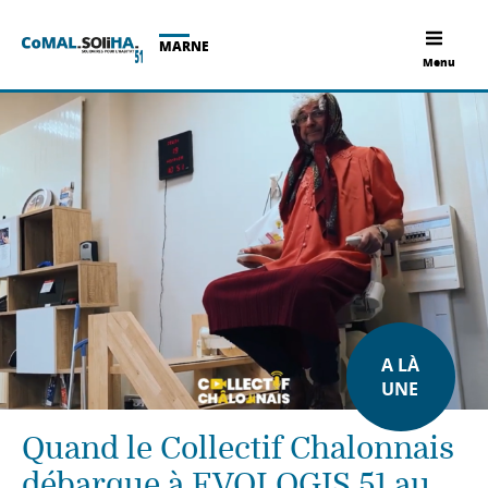
MARNE
Menu
A LÀ
UNE
Quand le Collectif Chalonnais
débarque à EVOLOGIS 51 au