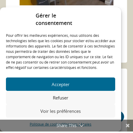
Gérer le
Evologis 51 en vidéo : un appartement
consentement
adapté
03/05/21
Pour offrir les meilleures expériences, nous utilisons des
technologies telles que les cookies pour stocker et/ou accéder aux
adaptation
truck
...
informations des appareils. Le fait de consentir à ces technologies
nous permettra de traiter des données telles que le
ACTUALITÉ
comportement de navigation ou les ID uniques sur ce site. Le fait
de ne pas consentir ou de retirer son consentement peut avoir un
effet négatif sur certaines caractéristiques et fonctions.
Accepter
Refuser
Voir les préférences
Politique de cookies
Mentions Légales
Share This