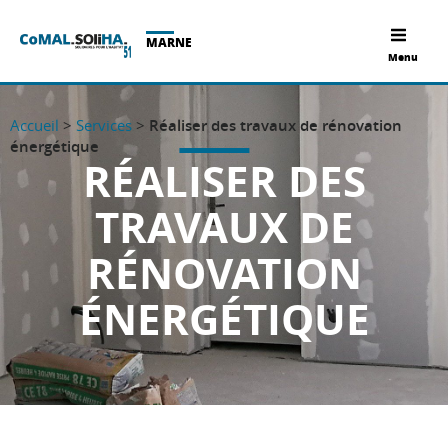
MARNE
Menu
Accueil
>
Services
>
Réaliser des travaux de rénovation
énergétique
RÉALISER DES
TRAVAUX DE
RÉNOVATION
ÉNERGÉTIQUE